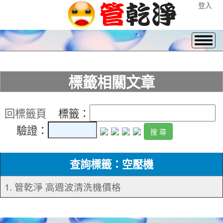
登入
標籤相關文章
回標籤頁
標籤：
驗證：
查詢標籤：空壓機
1. 管乾淨 高週波清洗機價格