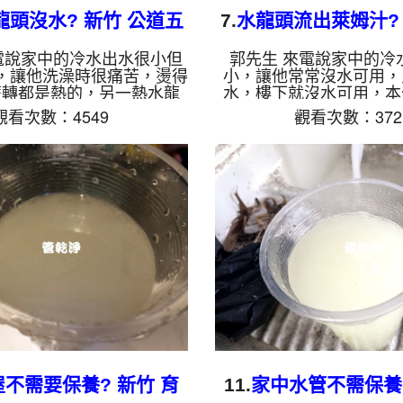
龍頭沒水? 新竹 公道五
7.
水龍頭流出萊姆汁? 
路二段 洗水管
街 清洗水管
電說家中的冷水出水很小但
郭先生 來電說家中的冷
，讓他洗澡時很痛苦，燙得
小，讓他常常沒水可用，
麼轉都是熱的，另一熱水龍
水，樓下就沒水可用，本
法出水，本公司驅車至 吳
郭 公館，進行 清洗水管 
觀看次數：4549
觀看次數：372
進行 清洗水管 ，檢測時發現
屋主是使用地下水，所以
爾都是碳酸鈣，所以冷水管
大量的管垢，本公司架起
碳酸鈣，本公司架起 高周
清洗機，灌入 檸檬酸液 
機，灌入 檸檬酸液 至水管
等了約15分，開啟 水管清
約15分，開啟 水管清洗機
周波 模式，要把水管的
波 模式，要把水管的污垢及
出來，一開始洗不出東西
，一開始洗不出東西，沒多
出棕色的鏽水，看起來相
色的贓水，越噴就越多，吳
久居然噴出綠色的萊姆汁
傻眼，如影片， 清洗水管
很訝異，如影片， 清洗水
後，吳小姐 很高興能正常
時後，郭先生 很高興有水
洗澡了!! ...
如是...
不需要保養? 新竹 育
11.
家中水管不需保養?