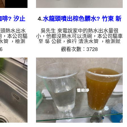
啡? 汐止
4.
水龍頭噴出棕色髒水? 竹東 新
管
生路 清洗水管
龍頭熱水出水
吳先生 來電說家中的熱水出水量很
用，本公司驅
小，他都沒熱水可以洗碗，本公司驅車
水管 ，檢測
至 吳 公館，進行 清洗水管 ，檢測就
本公司架起
發現濾嘴上都是異物，本公司架起 高
6
觀看次數：3728
檸檬酸液 至
周波水管清洗機，灌入 檸檬酸液 至水
開啟 水管清
管裡面，等了約15分，開啟 水管清洗
，把水管的污
機 ，啟動 周波 模式，要把水管的污垢
洗就洗出一堆
及異物沖出來，一開始怎麼洗都沒有東
，源源不絕，
西，沒多久噴出棕色的鏽水，看起來非
很不可思議，
常噁，吳先生看了覺得噁心，如影片，
個小時後，歐
清洗水管 約一個小時後，吳先生 很高
如是自來水，
興有熱水可以用了!! 如是自來水，如水
跟泥沙堆積，
管老化，會產生鐵鏽跟泥沙堆積，洗出
，地下水含
來的水就會是咖啡色，地下水含有氧
化...