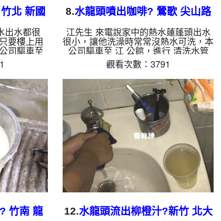
竹北 新國
8.
水龍頭噴出咖啡? 鶯歌 尖山路
水管清洗
水出水都很
江先生 來電說家中的熱水蓮蓬頭出水
只要樓上用
很小，讓他洗澡時常常沒熱水可洗，本
公司驅車至
公司驅車至 江 公館，進行 清洗水管
，檢測時發現
，檢測時並無發現，本公司架起 高周
1
觀看次數：3791
冷水管內堆了
波水管清洗機，灌入 檸檬酸液 至水管
 高周波水管
裡面，等了約15分，開啟 水管清洗機
至水管裡面，
，啟動 周波 模式，要把水管的污垢及
洗機 ，啟動
異物沖出來，一開始就開始噴出棕色的
污垢及異物沖
鏽水，看起來相當噁心，看的江先生很
，沒多久就噴
震撼，如影片， 清洗水管 約一個小時
當噁心，沒多
後，江先生 很高興有熱水澡可以洗了!!
，郭先生看了
如是自來水，如水管老化，會產生鐵鏽
管 約兩個小
跟泥沙堆積，洗出來的水就會是咖啡
可以用了!!
色，地下水含有氧化錳，管壁上會結
成...
 竹南 龍
12.
水龍頭流出柳橙汁?新竹 北大