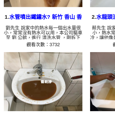
1.
水管噴出鐵鏽水? 新竹 香山 香
2.
水龍頭
村路 清洗水管
橋
劉先生 說家中的熱水每一個出水量很
蔡先生 說
小，常常沒有熱水可以用，本公司驅車
小，熱水
至 劉 公館，進行 清洗水管 ，剛拆下
冷，讓他像
濾嘴就發現一堆異物，還掉到滿水槽，
至 蔡 公
觀看次數：3732
如圖，本公司架起 高周波水管清洗
濾嘴就發現
機，灌入 檸檬酸液 至水管裡面，等了
周波水管清
約15分，開啟 水管清洗機 ，啟動 螺旋
管裡面，等
波 模式，把水管的污垢及異物沖出
機 ，啟動
來，一開始就噴出棕色髒水，源源不
及異物沖出
絕，很噁心，劉先生很驚訝，如影片，
多久就噴出
清洗水管 約一個多小時後，劉先生 熱
噁心，蔡
水出水量正常了!! 如是自來水，如水管
清洗水管 
老化，會產生鐵鏽跟泥沙堆積，洗出來
正常運作了
的水就會是咖啡色，地下水含有氧化
化，會產生
錳，管...