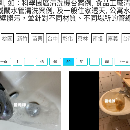
, 如：科學園區清洗機台案例, 食品工廠清
機關水管清洗案例, 及一般住家透天, 公寓
壁髒污，並針對不同材質、不同場所的管
桃園
新竹
苗栗
台中
彰化
雲林
南投
嘉義
台
上一頁
1
...
48
49
50
51
...
88
下一頁