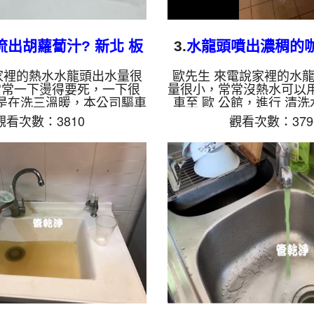
流出胡蘿蔔汁? 新北 板
3.
水龍頭噴出濃稠的咖
 永豐街 水管清洗
瑞松街 洗水
家裡的熱水水龍頭出水量很
歐先生 來電說家裡的水
常常一下燙得要死，一下很
量很小，常常沒熱水可以
是在洗三溫暖，本公司驅車
車至 歐 公館，進行 清洗
館，進行 清洗水管 ，剛拆下
就發現管幣上都是鐵鏽，
觀看次數：3810
觀看次數：379
一堆異物，本公司架起 高
高周波水管清洗機，灌入 
洗機，灌入 檸檬酸液 至水
水管裡面，等了約15分，
了約15分，開啟 水管清洗
洗機 ，啟動 螺旋波 模式
 螺旋波 模式，把水管的污垢
垢及異物沖出來，一開始
來，一開始沒洗出什麼，沒
異物，還噴出棕色的髒水
胡蘿蔔汁，源源不絕，非常
非常噁心，歐先生都覺得
先生都下了一跳，如影片，
如影片， 清洗水管 約兩
約一個小時後，蔡先生 熱水
先生 有熱水可以用了!! 
!! 如是自來水，如水管老
如水管老化，會產生鐵鏽
鐵鏽跟泥沙堆積，洗出來的
洗出來的水就會是咖啡色
水就...
有...