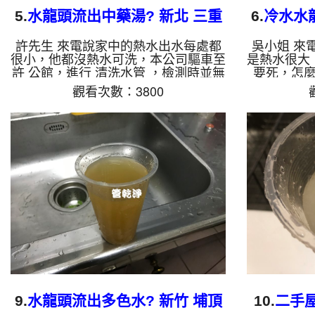
5.
水龍頭流出中藥湯? 新北 三重
6.
冷水水
重陽路 水管清洗
許先生 來電說家中的熱水出水每處都
吳小姐 來
很小，他都沒熱水可洗，本公司驅車至
是熱水很大
許 公館，進行 清洗水管 ，檢測時並無
要死，怎
發現，本公司架起 高周波水管清洗
頭，幾乎無
觀看次數：3800
機，灌入 檸檬酸液 至水管裡面，等了
小姐 家，
約15分，開啟 水管清洗機 ，啟動 水槌
發現三角凡
模式，要把水管的污垢及異物沖出來，
內有大量的
一開始就開始噴出棕色的鏽水，越來越
波水管清洗
多，後面居然出現中藥湯，看起來非常
裡面，等了
噁，許先生非常震撼，如影片， 清洗
，啟動 周
水管 約一個小時後，許先生 很高興有
異物沖出來
熱水可以用了!! 如是自來水，如水管老
久就噴出黃
化，會產生鐵鏽跟泥沙堆積，洗出來的
小姐看了很
水就會是咖啡色，地下水含有氧化錳...
約一個小時
9.
水龍頭流出多色水? 新竹 埔頂
10.
二手屋