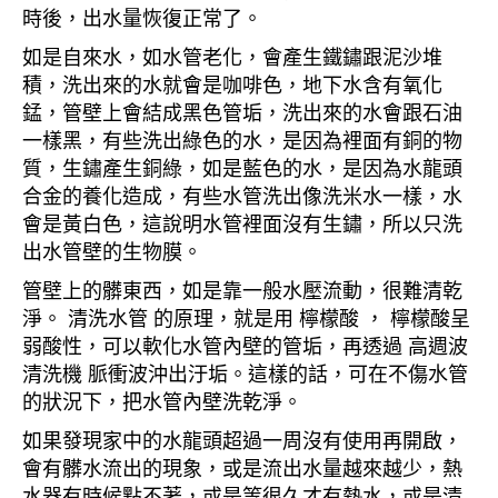
時後，出水量恢復正常了。
如是自來水，如水管老化，會產生鐵鏽跟泥沙堆
積，洗出來的水就會是咖啡色，地下水含有氧化
錳，管壁上會結成黑色管垢，洗出來的水會跟石油
一樣黑，有些洗出綠色的水，是因為裡面有銅的物
質，生鏽產生銅綠，如是藍色的水，是因為水龍頭
合金的養化造成，有些水管洗出像洗米水一樣，水
會是黃白色，這說明水管裡面沒有生鏽，所以只洗
出水管壁的生物膜。
管壁上的髒東西，如是靠一般水壓流動，很難清乾
淨。 清洗水管 的原理，就是用 檸檬酸 ， 檸檬酸呈
弱酸性，可以軟化水管內壁的管垢，再透過 高週波
清洗機 脈衝波沖出汙垢。這樣的話，可在不傷水管
的狀況下，把水管內壁洗乾淨。
如果發現家中的水龍頭超過一周沒有使用再開啟，
會有髒水流出的現象，或是流出水量越來越少，熱
水器有時候點不著，或是等很久才有熱水，或是清