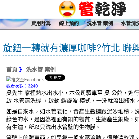
費用計算
線上預約
洗水管 案例
水管清
旋鈕一轉就有濃厚咖啡?竹北 聯
首頁
》
洗水管 案例
觀看次數：3240
吳先生 家裡熱水出水小，本公司驅車至 吳 公館，進
啟 水管清洗機 ，啟動 螺旋波 模式，一洗就流出髒
如是自來水，如水管老化，會產生鐵鏽跟泥沙堆積，
綠色的水，是因為裡面有銅的物質，生鏽產生銅綠，
有生鏽，所以只洗出水管壁的生物膜。
管壁上的髒東西，如是靠一般水壓流動，很難清乾淨。 