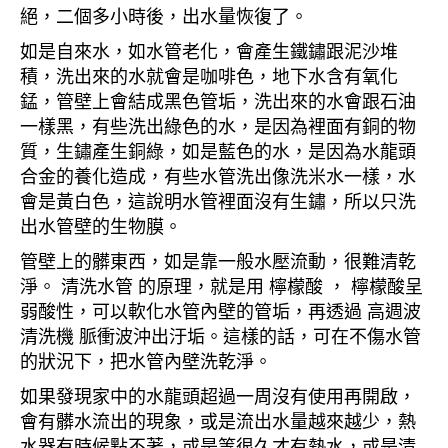
絕，二個多小時後，出水量恢復了。
如是自來水，如水管老化，會產生鐵鏽跟泥沙堆
積，洗出來的水就會是咖啡色，地下水含有氧化
錳，管壁上會結成黑色管垢，洗出來的水會跟石油
一樣黑，有些洗出綠色的水，是因為裡面有銅的物
質，生鏽產生銅綠，如是藍色的水，是因為水龍頭
合金的養化造成，有些水管洗出像洗米水一樣，水
會是黃白色，這說明水管裡面沒有生鏽，所以只洗
出水管壁的生物膜。
管壁上的髒東西，如是靠一般水壓流動，很難清乾
淨。 清洗水管 的原理，就是用 檸檬酸 ， 檸檬酸呈
弱酸性，可以軟化水管內壁的管垢，再透過 高週波
清洗機 脈衝波沖出汙垢。這樣的話，可在不傷水管
的狀況下，把水管內壁洗乾淨。
如果發現家中的水龍頭超過一周沒有使用再開啟，
會有髒水流出的現象，或是流出水量越來越少，熱
水器有時候點不著，或是等很久才有熱水，或是清