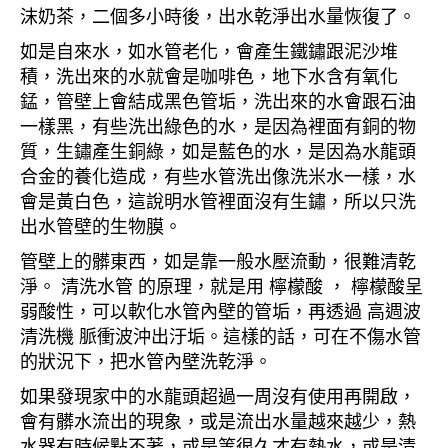
沫奶茶，二個多小時後，出水乾淨出水量恢復了。
如是自來水，如水管老化，會產生鐵鏽跟泥沙堆
積，洗出來的水就會是咖啡色，地下水含有氧化
錳，管壁上會結成黑色管垢，洗出來的水會跟石油
一樣黑，有些洗出綠色的水，是因為裡面有銅的物
質，生鏽產生銅綠，如是藍色的水，是因為水龍頭
合金的養化造成，有些水管洗出像洗米水一樣，水
會是黃白色，這說明水管裡面沒有生鏽，所以只洗
出水管壁的生物膜。
管壁上的髒東西，如是靠一般水壓流動，很難清乾
淨。 清洗水管 的原理，就是用 檸檬酸 ， 檸檬酸呈
弱酸性，可以軟化水管內壁的管垢，再透過 高週波
清洗機 脈衝波沖出汙垢。這樣的話，可在不傷水管
的狀況下，把水管內壁洗乾淨。
如果發現家中的水龍頭超過一周沒有使用再開啟，
會有髒水流出的現象，或是流出水量越來越少，熱
水器有時候點不著，或是等很久才有熱水，或是清