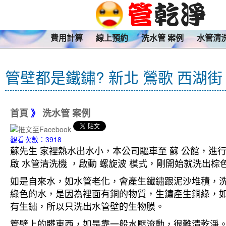
費用計算
線上預約
洗水管 案例
水管清
管壁都是鐵鏽? 新北 鶯歌 西湖街
首頁
》
洗水管 案例
觀看次數：3918
蘇先生 家裡熱水出水小，本公司驅車至 蘇 公館，進
啟 水管清洗機 ，啟動 螺旋波 模式，剛開始就洗出
如是自來水，如水管老化，會產生鐵鏽跟泥沙堆積，
綠色的水，是因為裡面有銅的物質，生鏽產生銅綠，
有生鏽，所以只洗出水管壁的生物膜。
管壁上的髒東西，如是靠一般水壓流動，很難清乾淨。 