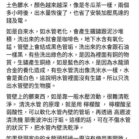
土色髒水，顏色越來越深，像是冬瓜茶一樣，兩個
多小時後，出水量恢復了，也省了安裝加壓馬達的
錢及電。
如是自來水，如水管老化，會產生鐵鏽跟泥沙堆
積，洗出來的水就會是咖啡色，地下水含有氧化
錳，管壁上會結成黑色管垢，洗出來的水會跟石油
一樣黑，有些洗出綠色的水，是因為裡面有銅的物
質，生鏽產生銅綠，如是藍色的水，是因為水龍頭
合金的養化造成，有些水管洗出像洗米水一樣，水
會是黃白色，這說明水管裡面沒有生鏽，所以只洗
出水管壁的生物膜。
管壁上的髒東西，如是靠一般水壓流動，很難清乾
淨。 清洗水管 的原理，就是用 檸檬酸 ， 檸檬酸呈
弱酸性，可以軟化水管內壁的管垢，再透過 高週波
清洗機 脈衝波沖出汙垢。這樣的話，可在不傷水管
的狀況下，把水管內壁洗乾淨。
如果發現家中的水龍頭超過一周沒有使用再開啟，