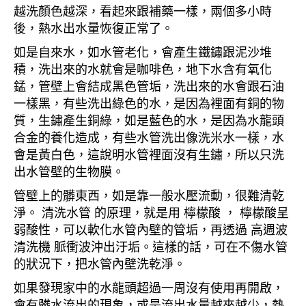
越洗顏色越深，看起來跟補藥一樣，兩個多小時
後，熱水出水量恢復正常了。
如是自來水，如水管老化，會產生鐵鏽跟泥沙堆
積，洗出來的水就會是咖啡色，地下水含有氧化
錳，管壁上會結成黑色管垢，洗出來的水會跟石油
一樣黑，有些洗出綠色的水，是因為裡面有銅的物
質，生鏽產生銅綠，如是藍色的水，是因為水龍頭
合金的養化造成，有些水管洗出像洗米水一樣，水
會是黃白色，這說明水管裡面沒有生鏽，所以只洗
出水管壁的生物膜。
管壁上的髒東西，如是靠一般水壓流動，很難清乾
淨。 清洗水管 的原理，就是用 檸檬酸 ， 檸檬酸呈
弱酸性，可以軟化水管內壁的管垢，再透過 高週波
清洗機 脈衝波沖出汙垢。這樣的話，可在不傷水管
的狀況下，把水管內壁洗乾淨。
如果發現家中的水龍頭超過一周沒有使用再開啟，
會有髒水流出的現象，或是流出水量越來越少，熱