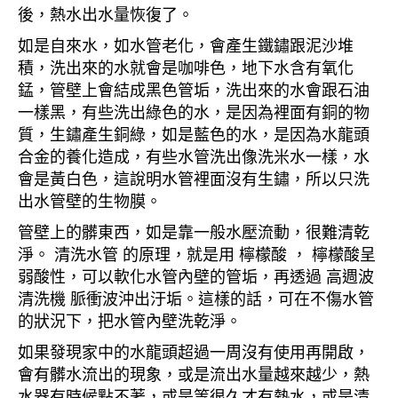
後，熱水出水量恢復了。
如是自來水，如水管老化，會產生鐵鏽跟泥沙堆
積，洗出來的水就會是咖啡色，地下水含有氧化
錳，管壁上會結成黑色管垢，洗出來的水會跟石油
一樣黑，有些洗出綠色的水，是因為裡面有銅的物
質，生鏽產生銅綠，如是藍色的水，是因為水龍頭
合金的養化造成，有些水管洗出像洗米水一樣，水
會是黃白色，這說明水管裡面沒有生鏽，所以只洗
出水管壁的生物膜。
管壁上的髒東西，如是靠一般水壓流動，很難清乾
淨。 清洗水管 的原理，就是用 檸檬酸 ， 檸檬酸呈
弱酸性，可以軟化水管內壁的管垢，再透過 高週波
清洗機 脈衝波沖出汙垢。這樣的話，可在不傷水管
的狀況下，把水管內壁洗乾淨。
如果發現家中的水龍頭超過一周沒有使用再開啟，
會有髒水流出的現象，或是流出水量越來越少，熱
水器有時候點不著，或是等很久才有熱水，或是清