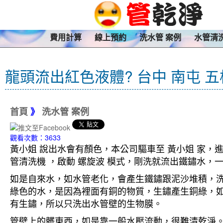
費用計算
線上預約
洗水管 案例
水管清
龍頭流出紅色液體? 台中 南屯 
首頁
》
洗水管 案例
觀看次數：3633
黃小姐 說出水會有顏色，本公司驅車至 黃小姐 家，進
管清洗機 ，啟動 螺旋波 模式，剛洗就流出鐵鏽水
如是自來水，如水管老化，會產生鐵鏽跟泥沙堆積，
綠色的水，是因為裡面有銅的物質，生鏽產生銅綠，
有生鏽，所以只洗出水管壁的生物膜。
管壁上的髒東西，如是靠一般水壓流動，很難清乾淨。 