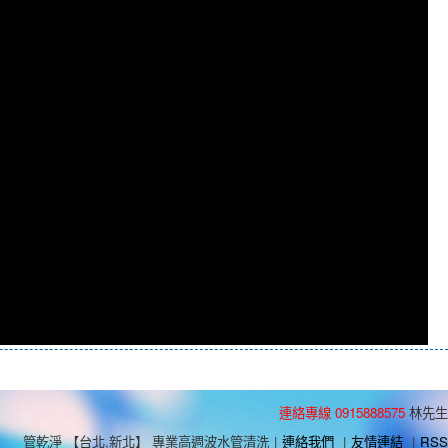
連絡專線 0915888575
林先生
管乾淨 【台北,新北】 專業高週波水管清洗
|
連絡我們
|
友情連結
|
RSS