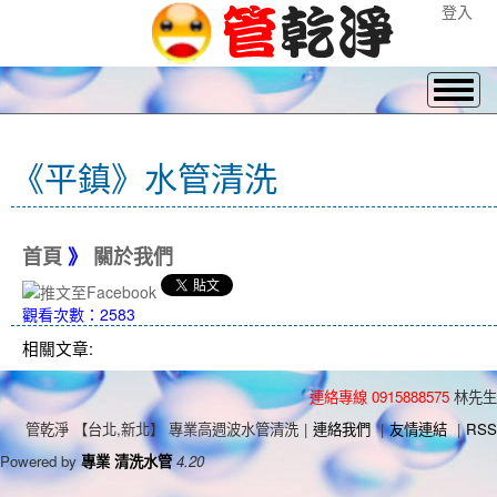
登入
《平鎮》水管清洗
首頁
》
關於我們
觀看次數：2583
相關文章:
連絡專線 0915888575
林先生
管乾淨 【台北,新北】 專業高週波水管清洗
|
連絡我們
|
友情連結
|
RSS
Powered by
專業 清洗水管
4.20