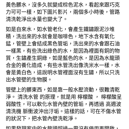
黃色髒水，沒多久就變成棕色泥水，看起來跟巧克
力可可一樣，如下圖片影片，兩個多小時後，管路
清洗乾淨出水量也變大了。
如是自來水，如水管老化，會產生鐵鏽跟泥沙堆
積，洗出來的水就會是咖啡色，地下水含有氧化
錳，管壁上會結成黑色管垢，洗出來的水會跟石油
一樣黑，有些洗出綠色的水，是因為裡面有銅的物
質，生鏽產生銅綠，如是藍色的水，是因為水龍頭
合金的養化造成，有些水管洗出像洗米水一樣，水
會是黃白色，這說明水管裡面沒有生鏽，所以只洗
出水管壁的生物膜。
管壁上的髒東西，如是靠一般水壓流動，很難清乾
淨。 清洗水管 的原理，就是用 檸檬酸 ， 檸檬酸呈
弱酸性，可以軟化水管內壁的管垢，再透過 高週波
清洗機 脈衝波沖出汙垢。這樣的話，可在不傷水管
的狀況下，把水管內壁洗乾淨。
如果發現家中的水龍頭超過一周沒有使用再開啟，