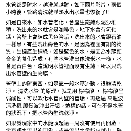
水管都是髒水，越洗就越髒，如下圖片影片，兩個
小時後，管路清洗乾淨熱水出水量也恢復了!!
如是自來水，如水管老化，會產生鐵鏽跟泥沙堆
積，洗出來的水就會是咖啡色，地下水含有氧化
錳，管壁上會結成黑色管垢，洗出來的水會跟石油
一樣黑，有些洗出綠色的水，是因為裡面有銅的物
質，生鏽產生銅綠，如是藍色的水，是因為水龍頭
合金的養化造成，有些水管洗出像洗米水一樣，水
會是黃白色，這說明水管裡面沒有生鏽，所以只洗
出水管壁的生物膜。
管壁上的髒東西，如是靠一般水壓流動，很難清乾
淨。 清洗水管 的原理，就是用 檸檬酸 ， 檸檬酸呈
弱酸性，可以軟化水管內壁的管垢，再透過 高週波
清洗機 脈衝波沖出汙垢。這樣的話，可在不傷水管
的狀況下，把水管內壁洗乾淨。
如果發現家中的水龍頭超過一周沒有使用再開啟，
會有髒水流出的現象，或是流出水量越來越少，熱