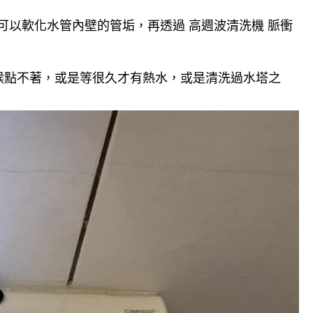
可以軟化水管內壁的管垢，再透過 高週波清洗機 脈衝
候點不著，或是等很久才有熱水，或是清洗過水塔之