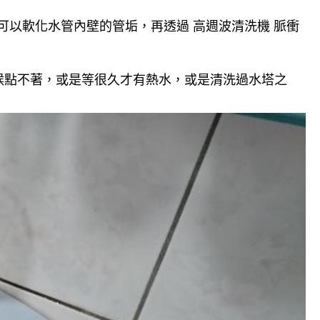
可以軟化水管內壁的管垢，再透過 高週波清洗機 脈衝
候點不著，或是等很久才有熱水，或是清洗過水塔之