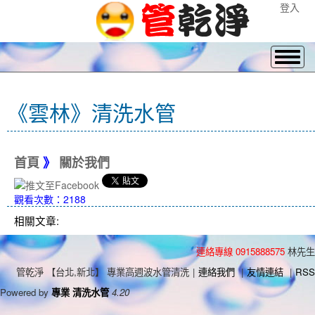
登入
《雲林》清洗水管
首頁
》
關於我們
觀看次數：2188
相關文章:
連絡專線 0915888575
林先生
管乾淨 【台北,新北】 專業高週波水管清洗
|
連絡我們
|
友情連結
|
RSS
Powered by
專業 清洗水管
4.20