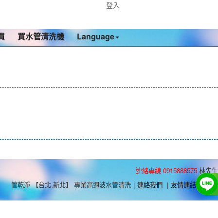
登入
買
買水管清洗機
Language
連絡專線 0915888575
林先生
管乾淨 【台北,新北】 專業高週波水管清洗
|
連絡我們
|
友情連結
|
RSS