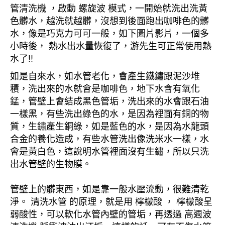
管清洗機 ，啟動 螺旋波 模式，一開始就洗出洗黃
色髒水，越洗就越髒，沒想到後面跑出咖啡色的髒
水，像是巧克力可可一般，如下圖片影片，一個多
小時後， 熱水出水量恢復了，游先生可正常使用熱
水了!!
如是自來水，如水管老化，會產生鐵鏽跟泥沙堆
積，洗出來的水就會是咖啡色，地下水含有氧化
錳，管壁上會結成黑色管垢，洗出來的水會跟石油
一樣黑，有些洗出綠色的水，是因為裡面有銅的物
質，生鏽產生銅綠，如是藍色的水，是因為水龍頭
合金的養化造成，有些水管洗出像洗米水一樣，水
會是黃白色，這說明水管裡面沒有生鏽，所以只洗
出水管壁的生物膜。
管壁上的髒東西，如是靠一般水壓流動，很難清乾
淨。 清洗水管 的原理，就是用 檸檬酸 ， 檸檬酸呈
弱酸性，可以軟化水管內壁的管垢，再透過 高週波