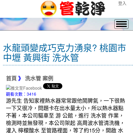
登入
水龍頭變成巧克力湧泉? 桃園市
中壢 黃興街 洗水管
首頁
》
洗水管 案例
觀看次數：3416
游先生 告知家裡熱水器常常跟他鬧脾氣，一下很熱
一下又很冷，問題卡在出水量太小，所以熱水器點
不著，本公司驅車至 游 公館，進行 洗水管 作業，
檢測時並無發現，本公司架起 高周波水管清洗機，
灌入 檸檬酸水 至管路裡面，等了約15分，開啟 水