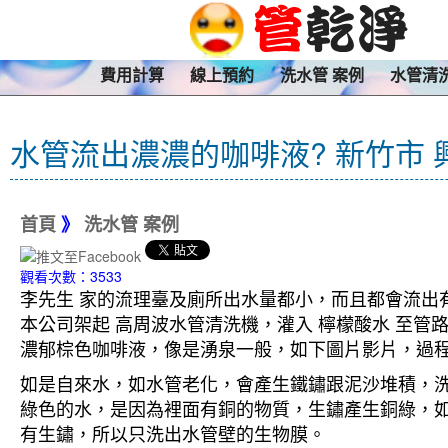
費用計算
線上預約
洗水管 案例
水管清
水管流出濃濃的咖啡液? 新竹市 
首頁
》
洗水管 案例
觀看次數：3533
李先生 家的流理臺及廁所出水量都小，而且都會流出
本公司架起 高周波水管清洗機，灌入 檸檬酸水 至管
濃郁棕色咖啡液，像是湧泉一般，如下圖片影片，過程
如是自來水，如水管老化，會產生鐵鏽跟泥沙堆積，
綠色的水，是因為裡面有銅的物質，生鏽產生銅綠，
有生鏽，所以只洗出水管壁的生物膜。