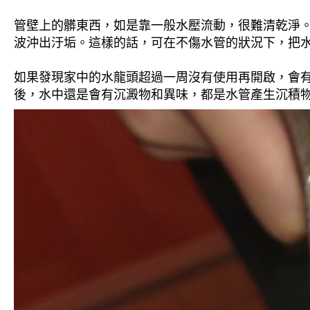
管壁上的髒東西，如是靠一般水壓流動，很難清乾淨。 
波沖出汙垢。這樣的話，可在不傷水管的狀況下，把
如果發現家中的水龍頭超過一周沒有使用再開啟，會
後，水中還是會有沉澱物和異味，都是水管產生沉積物