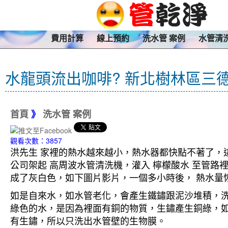
費用計算
線上預約
洗水管 案例
水管清
水龍頭流出咖啡? 新北樹林區三
首頁
》
洗水管 案例
觀看次數：3857
洪先生 家裡的熱水越來越小，熱水器都快點不著了，
公司架起 高周波水管清洗機，灌入 檸檬酸水 至管路
成了灰白色，如下圖片影片，一個多小時後， 熱水量恢
如是自來水，如水管老化，會產生鐵鏽跟泥沙堆積，
綠色的水，是因為裡面有銅的物質，生鏽產生銅綠，
有生鏽，所以只洗出水管壁的生物膜。