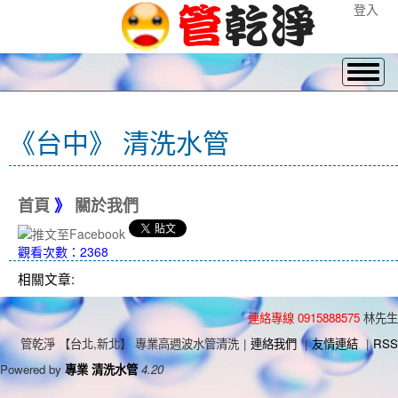
登入
《台中》 清洗水管
首頁
》
關於我們
觀看次數：2368
相關文章:
連絡專線 0915888575
林先生
管乾淨 【台北,新北】 專業高週波水管清洗
|
連絡我們
|
友情連結
|
RSS
Powered by
專業 清洗水管
4.20