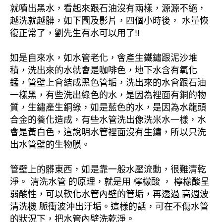
就噴出黑水，看起來跟石油沒有兩樣，源源不絕，
越洗就越髒，如下圖及影片，四個小時後， 水量恢
復正常了，劉先生有水可以用了!!
如是自來水，如水管老化，會產生鐵鏽跟泥沙堆
積，洗出來的水就會是咖啡色，地下水含有氧化
錳，管壁上會結成黑色管垢，洗出來的水會跟石油
一樣黑，有些洗出綠色的水，是因為裡面有銅的物
質，生鏽產生銅綠，如是藍色的水，是因為水龍頭
合金的養化造成，有些水管洗出像洗米水一樣，水
會是黃白色，這說明水管裡面沒有生鏽，所以只洗
出水管壁的生物膜。
管壁上的髒東西，如是靠一般水壓流動，很難清乾
淨。 清洗水管 的原理，就是用 檸檬酸 ， 檸檬酸呈
弱酸性，可以軟化水管內壁的管垢，再透過 高週波
清洗機 脈衝波沖出汙垢。這樣的話，可在不傷水管
的狀況下，把水管內壁洗乾淨。