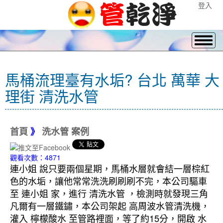
登入
馬桶流理臺有水垢? 台北 萬華 大
理街 清洗水管
首頁
》
洗水管 案例
觀看次數：4871
連小姐 說只要兩個星期，馬桶水層就會結一層棕紅
色的水垢，讓他常常洗洗刷刷刷不完，本公司驅車
至 連小姐 家，進行 清洗水管 ，檢測時就發現三角
凡爾有一層鐵鏽，本公司架起 高周波水管清洗機，
灌入 檸檬酸水 至管路裡面，等了約15分，開啟 水