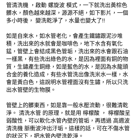
管清洗機 ，啟動 螺旋波 模式，一下就洗出黃棕色
髒水，顏色越來越深，源源不絕，如下影片，一個
多小時後， 變洗乾淨了，水量也變大了!!
如是自來水，如水管老化，會產生鐵鏽跟泥沙堆
積，洗出來的水就會是咖啡色，地下水含有氧化
錳，管壁上會結成黑色管垢，洗出來的水會跟石油
一樣黑，有些洗出綠色的水，是因為裡面有銅的物
質，生鏽產生銅綠，如是藍色的水，是因為水龍頭
合金的養化造成，有些水管洗出像洗米水一樣，水
會是黃白色，這說明水管裡面沒有生鏽，所以只洗
出水管壁的生物膜。
管壁上的髒東西，如是靠一般水壓流動，很難清乾
淨。 清洗水管 的原理，就是用 檸檬酸 ， 檸檬酸呈
弱酸性，可以軟化水管內壁的管垢，再透過 高週波
清洗機 脈衝波沖出汙垢。這樣的話，可在不傷水管
的狀況下，把水管內壁洗乾淨。