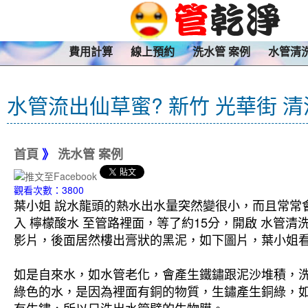
費用計算
線上預約
洗水管 案例
水管清
水管流出仙草蜜? 新竹 光華街 
首頁
》
洗水管 案例
觀看次數：3800
葉小姐 說水龍頭的熱水出水量突然變很小，而且常常
入 檸檬酸水 至管路裡面，等了約15分，開啟 水管
影片，後面居然樓出膏狀的黑泥，如下圖片，葉小姐看
如是自來水，如水管老化，會產生鐵鏽跟泥沙堆積，
綠色的水，是因為裡面有銅的物質，生鏽產生銅綠，