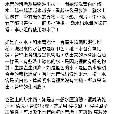
水管的污垢及異物沖出來，一開始就洗黃白的髒
水，越來越濃越來越多，看起來像是豬油，髒水上
面還有一些有顏色的異物，如下影片圖片，李小姐
看了都很害怕，一個多小時後， 熱水出水量恢復正
常，李小姐能使用熱水了!!
如是自來水，如水管老化，會產生鐵鏽跟泥沙堆
積，洗出來的水就會是咖啡色，地下水含有氧化
錳，管壁上會結成黑色管垢，洗出來的水會跟石油
一樣黑，有些洗出綠色的水，是因為裡面有銅的物
質，生鏽產生銅綠，如是藍色的水，是因為水龍頭
合金的養化造成，有些水管洗出像洗米水一樣，水
會是黃白色，這說明水管裡面沒有生鏽，所以只洗
出水管壁的生物膜。
管壁上的髒東西，如是靠一般水壓流動，很難清乾
淨。 清洗水管 的原理，就是用 檸檬酸 ， 檸檬酸呈
弱酸性，可以軟化水管內壁的管垢，再透過 高週波