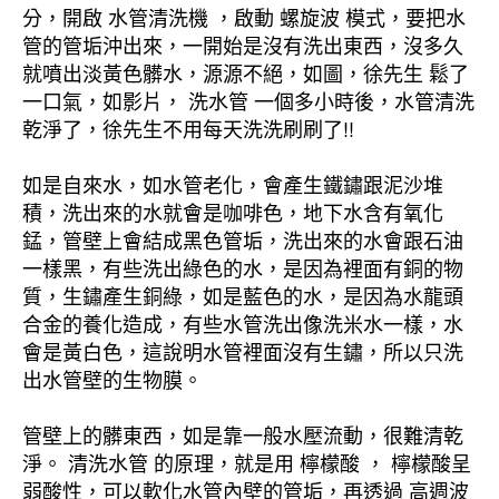
分，開啟 水管清洗機 ，啟動 螺旋波 模式，要把水
管的管垢沖出來，一開始是沒有洗出東西，沒多久
就噴出淡黃色髒水，源源不絕，如圖，徐先生 鬆了
一口氣，如影片， 洗水管 一個多小時後，水管清洗
乾淨了，徐先生不用每天洗洗刷刷了!!
如是自來水，如水管老化，會產生鐵鏽跟泥沙堆
積，洗出來的水就會是咖啡色，地下水含有氧化
錳，管壁上會結成黑色管垢，洗出來的水會跟石油
一樣黑，有些洗出綠色的水，是因為裡面有銅的物
質，生鏽產生銅綠，如是藍色的水，是因為水龍頭
合金的養化造成，有些水管洗出像洗米水一樣，水
會是黃白色，這說明水管裡面沒有生鏽，所以只洗
出水管壁的生物膜。
管壁上的髒東西，如是靠一般水壓流動，很難清乾
淨。 清洗水管 的原理，就是用 檸檬酸 ， 檸檬酸呈
弱酸性，可以軟化水管內壁的管垢，再透過 高週波