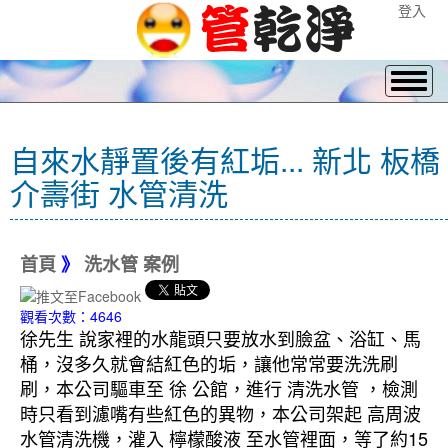
登入
自來水靜置後有紅垢... 新北 板橋
介壽街 水管清洗
首頁
》
洗水管 案例
觀看次數：4646
徐先生 說家裡的水龍頭只要放水到臉盆、浴缸、馬
桶，沒多久就會結紅色的垢，讓他常常要洗洗刷
刷，本公司驅車至 徐 公館，進行 清洗水管 ，檢測
時只看到濾嘴有些紅色的異物，本公司架起 高周波
水管清洗機，灌入 檸檬酸液 至水管裡面，等了約15