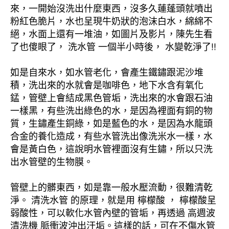
來，一開始沒洗出什麼東西，沒多久蓮蓬頭就噴出
粉紅色脆片，水也呈現牛奶狀的泡沫白水，綿綿不
絕，水面上還有一堆油，如圖片及影片，陳先生看
了也傻眼了， 洗水管 一個半小時後， 水變乾淨了!!
如是自來水，如水管老化，會產生鐵鏽跟泥沙堆
積，洗出來的水就會是咖啡色，地下水含有氧化
錳，管壁上會結成黑色管垢，洗出來的水會跟石油
一樣黑，有些洗出綠色的水，是因為裡面有銅的物
質，生鏽產生銅綠，如是藍色的水，是因為水龍頭
合金的養化造成，有些水管洗出像洗米水一樣，水
會是黃白色，這說明水管裡面沒有生鏽，所以只洗
出水管壁的生物膜。
管壁上的髒東西，如是靠一般水壓流動，很難清乾
淨。 清洗水管 的原理，就是用 檸檬酸 ， 檸檬酸呈
弱酸性，可以軟化水管內壁的管垢，再透過 高週波
清洗機 脈衝波沖出汙垢。這樣的話，可在不傷水管