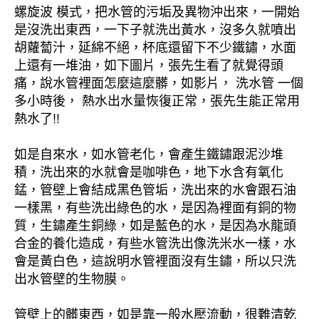
螺旋波 模式，把水管的污垢及異物沖出來，一開始
是沒洗出東西，一下子就洗出黃水，沒多久就噴出
胡蘿蔔汁，延綿不絕，杯底還留下不少鐵鏽，水面
上還有一堆油，如下圖片，張先生看了就覺得頭
痛，說水管裡面怎麼這麼髒，如影片， 洗水管 一個
多小時後， 熱水出水量恢復正常，張先生能正常用
熱水了!!
如是自來水，如水管老化，會產生鐵鏽跟泥沙堆
積，洗出來的水就會是咖啡色，地下水含有氧化
錳，管壁上會結成黑色管垢，洗出來的水會跟石油
一樣黑，有些洗出綠色的水，是因為裡面有銅的物
質，生鏽產生銅綠，如是藍色的水，是因為水龍頭
合金的養化造成，有些水管洗出像洗米水一樣，水
會是黃白色，這說明水管裡面沒有生鏽，所以只洗
出水管壁的生物膜。
管壁上的髒東西，如是靠一般水壓流動，很難清乾