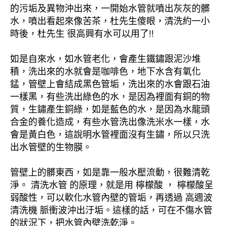
的污垢及異物沖出來，一開始水管就噴出灰灰的髒
水，噴出看起來像苦茶，杜先生傻眼，清洗約一小
時後，杜先生 很高興有水可以用了!!
如是自來水，如水管老化，會產生鐵鏽跟泥沙堆
積，洗出來的水就會是咖啡色，地下水含有氧化
錳，管壁上會結成黑色管垢，洗出來的水會跟石油
一樣黑，有些洗出綠色的水，是因為裡面有銅的物
質，生鏽產生銅綠，如是藍色的水，是因為水龍頭
合金的養化造成，有些水管洗出像洗米水一樣，水
會是黃白色，這說明水管裡面沒有生鏽，所以只洗
出水管壁的生物膜。
管壁上的髒東西，如是靠一般水壓流動，很難清乾
淨。 清洗水管 的原理，就是用 檸檬酸 ， 檸檬酸呈
弱酸性，可以軟化水管內壁的管垢，再透過 高週波
清洗機 脈衝波沖出汙垢。這樣的話，可在不傷水管
的狀況下，把水管內壁洗乾淨。