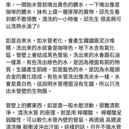
來，一開始水管就噴出黃色的髒水，一下噴出像是
咖啡的髒水，抹布上還一層厚厚的異物，邱先生看
到都不敢領教，清洗約一小時後，邱先生 很高興可
以洗熱水澡了!!
如是自來水，如水管老化，會產生鐵鏽跟泥沙堆
積，洗出來的水就會是咖啡色，地下水含有氧化
錳，管壁上會結成黑色管垢，洗出來的水會跟石油
一樣黑，有些洗出綠色的水，是因為裡面有銅的物
質，生鏽產生銅綠，如是藍色的水，是因為水龍頭
合金的養化造成，有些水管洗出像洗米水一樣，水
會是黃白色，這說明水管裡面沒有生鏽，所以只洗
出水管壁的生物膜。
管壁上的髒東西，如是靠一般水壓流動，很難清乾
淨。 清洗水管 的原理，就是用 檸檬酸 ， 檸檬酸呈
弱酸性，可以軟化水管內壁的管垢，再透過 高週波
清洗機 脈衝波沖出汙垢。這樣的話，可在不傷水管