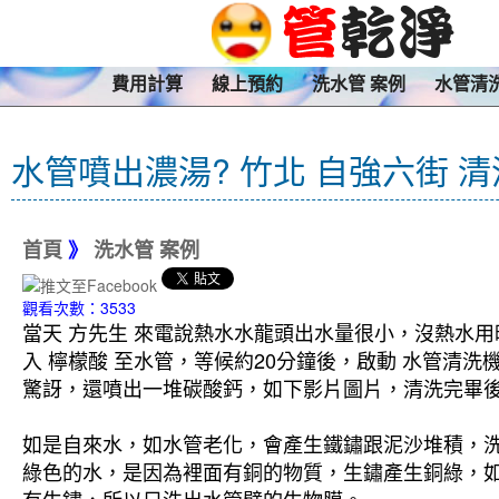
費用計算
線上預約
洗水管 案例
水管清
水管噴出濃湯? 竹北 自強六街 
首頁
》
洗水管 案例
觀看次數：3533
當天 方先生 來電說熱水水龍頭出水量很小，沒熱水用
入 檸檬酸 至水管，等候約20分鐘後，啟動 水管清
驚訝，還噴出一堆碳酸鈣，如下影片圖片，清洗完畢後，
如是自來水，如水管老化，會產生鐵鏽跟泥沙堆積，
綠色的水，是因為裡面有銅的物質，生鏽產生銅綠，