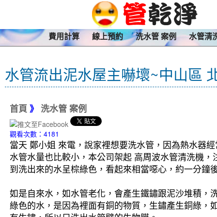
費用計算
線上預約
洗水管 案例
水管清
水管流出泥水屋主嚇壞~中山區 
首頁
》
洗水管 案例
觀看次數：4181
當天 鄭小姐 來電，說家裡想要洗水管，因為熱水器
水管水量也比較小，本公司架起 高周波水管清洗機，注
到洗出來的水呈棕綠色，看起來相當噁心，約一分鐘後
如是自來水，如水管老化，會產生鐵鏽跟泥沙堆積，
綠色的水，是因為裡面有銅的物質，生鏽產生銅綠，