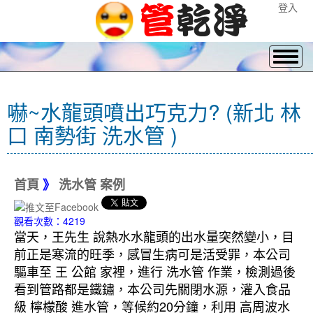
登入
嚇~水龍頭噴出巧克力? (新北 林
口 南勢街 洗水管 )
首頁
》
洗水管 案例
觀看次數：4219
當天，王先生 說熱水水龍頭的出水量突然變小，目
前正是寒流的旺季，感冒生病可是活受罪，本公司
驅車至 王 公館 家裡，進行 洗水管 作業，檢測過後
看到管路都是鐵鏽，本公司先關閉水源，灌入食品
級 檸檬酸 進水管，等候約20分鐘，利用 高周波水