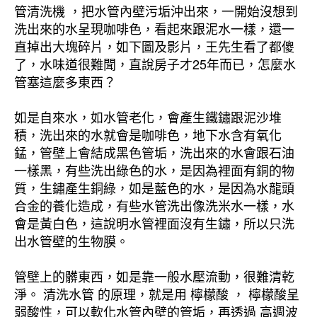
管清洗機 ，把水管內壁污垢沖出來，一開始沒想到
洗出來的水呈現咖啡色，看起來跟泥水一樣，還一
直掉出大塊碎片，如下圖及影片，王先生看了都傻
了，水味道很難聞，直說房子才25年而已，怎麼水
管塞這麼多東西？
如是自來水，如水管老化，會產生鐵鏽跟泥沙堆
積，洗出來的水就會是咖啡色，地下水含有氧化
錳，管壁上會結成黑色管垢，洗出來的水會跟石油
一樣黑，有些洗出綠色的水，是因為裡面有銅的物
質，生鏽產生銅綠，如是藍色的水，是因為水龍頭
合金的養化造成，有些水管洗出像洗米水一樣，水
會是黃白色，這說明水管裡面沒有生鏽，所以只洗
出水管壁的生物膜。
管壁上的髒東西，如是靠一般水壓流動，很難清乾
淨。 清洗水管 的原理，就是用 檸檬酸 ， 檸檬酸呈
弱酸性，可以軟化水管內壁的管垢，再透過 高週波