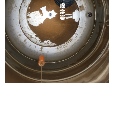
清洗水管, 水管清洗, 洗水管, 熱水管堵
塞, 熱水忽冷忽熱, 洗管路, 清管路, 水
管清潔, 水管堵塞,清水管, 熱水管清洗,