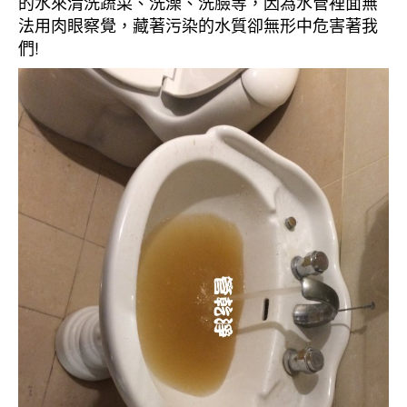
的水來清洗蔬菜、洗澡、洗臉等，因為水管裡面無
法用肉眼察覺，藏著污染的水質卻無形中危害著我
們!