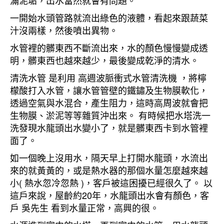
滿泥垢，出水當然就會有問題。
一開始水頭管路就流出綠色的液體，看起來跟蔬菜
汁沒兩樣，然後噴出異物。
水管裡的髒東西不斷流出來，水的顏色慢慢變成透
明，髒東西也越來越少，最後變成乾淨的清水。
清洗水管 是利用 高週波脈衝式水管清洗機 ，將檸
檬酸打入水管，讓水管管壁的鐵鏽及生物膜軟化，
透過空氣與水混合，產生阻力，這時高周波就會把
生物膜、淤泥等等雜質沖出來。 有時候把水塔洗一
洗發現水龍頭出水變小了，就是髒東西卡到水管裡
面了。
如一個晚上沒用水，隔天早上打開水龍頭，水流出
來的就黃黃的，或是熱水器的那個水量怎麼越來越
小( 熱水忽冷忽熱 )，客戶被這困擾已經很久了。 以
這戶來說，屋齡約20年，水龍頭出水會有顏色，客
戶 吳先生 看到水量正常，高興的很。