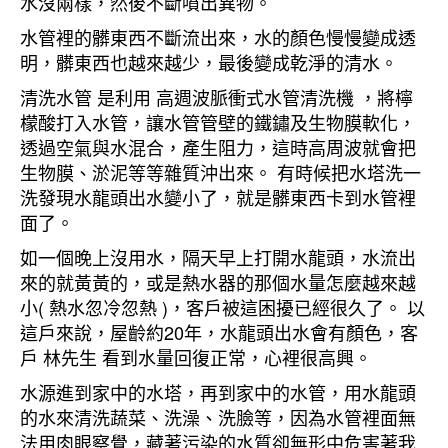
水沒兩樣，然後不斷噴出異物。
水管裡的髒東西不斷流出來，水的顏色慢慢變成透
明，髒東西也越來越少，最後變成乾淨的清水。
清洗水管 是利用 高週波脈衝式水管清洗機 ，將檸
檬酸打入水管，讓水管管壁的鐵鏽及生物膜軟化，
透過空氣與水混合，產生阻力，這時高周波就會把
生物膜、淤泥等等雜質沖出來。 有時候把水塔洗一
洗發現水龍頭出水變小了，就是髒東西卡到水管裡
面了。
如一個晚上沒用水，隔天早上打開水龍頭，水流出
來的就黃黃的，或是熱水器的那個水量怎麼越來越
小( 熱水忽冷忽熱 )，客戶被這困擾已經很久了。 以
這戶來說，屋齡約20年，水龍頭出水會有顏色，客
戶 林先生 看到水量回復正常，心裡很高興。
水源進到家中的水塔，再到家中的水管，用水龍頭
的水來清洗蔬菜、洗澡、洗臉等，因為水管裡面無
法用肉眼察覺，藏著污染的水質卻無形中危害著我