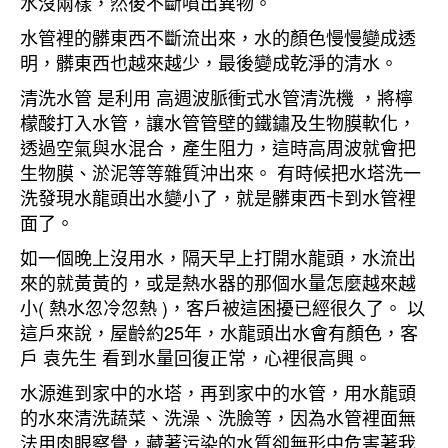
水沒兩樣，然後不斷噴出異物。
水管裡的髒東西不斷流出來，水的顏色慢慢變成透
明，髒東西也越來越少，最後變成乾淨的清水。
清洗水管 是利用 高週波脈衝式水管清洗機 ，將檸
檬酸打入水管，讓水管管壁的鐵鏽及生物膜軟化，
透過空氣與水混合，產生阻力，這時高周波就會把
生物膜、淤泥等等雜質沖出來。 有時候把水塔洗一
洗發現水龍頭出水變小了，就是髒東西卡到水管裡
面了。
如一個晚上沒用水，隔天早上打開水龍頭，水流出
來的就黃黃的，或是熱水器的那個水量怎麼越來越
小( 熱水忽冷忽熱 )，客戶被這困擾已經很久了。 以
這戶來說，屋齡約25年，水龍頭出水會有顏色，客
戶 袁先生 看到水量回復正常，心裡很高興。
水源進到家中的水塔，再到家中的水管，用水龍頭
的水來清洗蔬菜、洗澡、洗臉等，因為水管裡面無
法用肉眼察覺，藏著污染的水質卻無形中危害著我