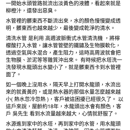
一開始水頭管路就流出淡黃色的液體，看起來就是
柳橙汁，還發出惡臭。
水管裡的髒東西不斷流出來，水的顏色慢慢變成透
明，髒東西也越來越少，最後變成乾淨的清水。
清洗水管 是利用 高週波脈衝式水管清洗機 ，將檸
檬酸打入水管，讓水管管壁的鐵鏽及生物膜軟化，
透過空氣與水混合，產生阻力，這時高周波就會把
生物膜、淤泥等等雜質沖出來。 有時候把水塔洗一
洗發現水龍頭出水變小了，就是髒東西卡到水管裡
面了。
如一個晚上沒用水，隔天早上打開水龍頭，水流出
來的就黃黃的，或是熱水器的那個水量怎麼越來越
小( 熱水忽冷忽熱 )，客戶被這困擾已經很久了。 以
這戶來說，屋齡約18年，水龍頭出水會有顏色，客
戶 吳先生 看到水流量越來越大，心情就舒服了。
水源進到家中的水塔，再到家中的水管，用水龍頭