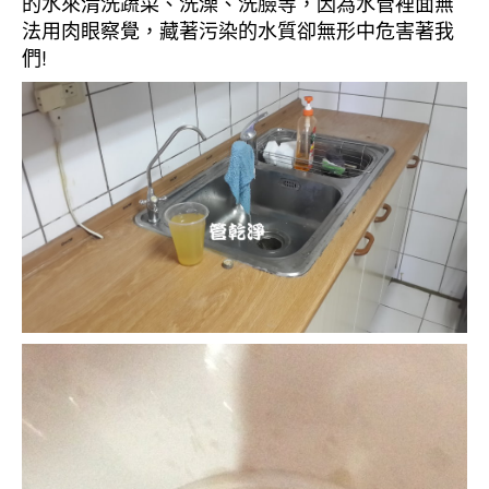
的水來清洗蔬菜、洗澡、洗臉等，因為水管裡面無
法用肉眼察覺，藏著污染的水質卻無形中危害著我
們!