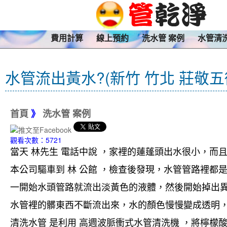
費用計算
線上預約
洗水管 案例
水管清
水管流出黃水?(新竹 竹北 莊敬五
首頁
》
洗水管 案例
觀看次數：5721
當天 林先生 電話中說 ，家裡的蓮蓬頭出水很小，而
本公司驅車到 林 公館 ，檢查後發現，水管管路裡都
一開始水頭管路就流出淡黃色的液體，然後開始掉出
水管裡的髒東西不斷流出來，水的顏色慢慢變成透明
清洗水管 是利用 高週波脈衝式水管清洗機 ，將檸