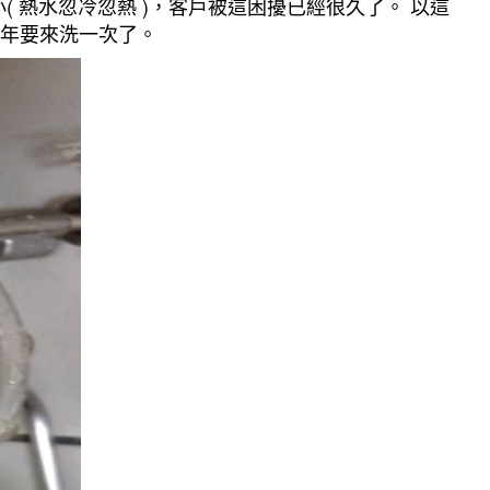
熱水忽冷忽熱 )，客戶被這困擾已經很久了。 以這
每年要來洗一次了。