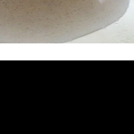
塞, 熱水忽冷忽熱, 洗管路, 清管路, 水