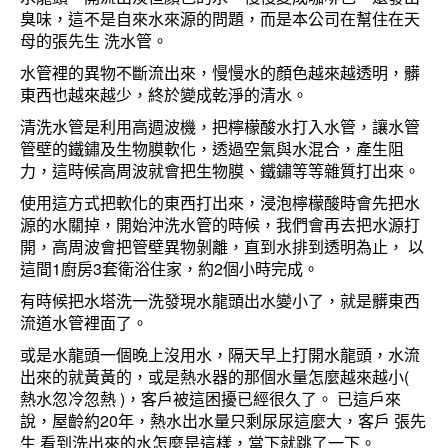
臭味，這不是自來水來源的問題，而是本公司在幫住在天
母的張先生 洗水管。
水管裡的異物不斷流出來，慢慢水的顏色越來越透明，髒
東西也越來越少，終於變成乾淨的清水。
清洗水管是利用高週波機，把檸檬酸水打入水管，讓水管
管壁的鐵鏽及生物膜軟化，透過空氣與水混合，產生阻
力，這時候高周波就會把生物膜、鐵鏽等等雜質打出來。
使用這方式把軟化的東西打出來，浸泡檸檬酸時會先把水
源的水關掉，開始沖洗水管的時候，我們會再去把水源打
開，高周波會把管壁異物剝離，直到水排到透明為止， 以
這間1廚房3套衛浴住家，約2個小時完成。
有時候把水塔洗一洗發現水龍頭出水變小了，就是髒東西
流道水管裡面了。
或是水龍頭一個晚上沒用水，隔天早上打開水龍頭，水流
出來的就黃黃的，或是熱水器的那個水量怎麼越來越小(
熱水忽冷忽熱 )，客戶被這困擾已經很久了。 已這戶來
說，屋齡約20年，熱水出水量只剩尿尿這麼大，客戶 張先
生 看到洗出來的水怎麼是這樣，當下就跳了一下。