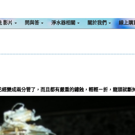
洗 影片
問與答
淨水器相關
關於我們
線上購
已經變成兩分管了，而且都有嚴重的鏽蝕，輕輕ㄧ折，龍頭就斷