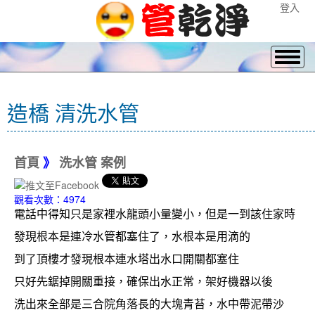
登入
造橋 清洗水管
首頁
》
洗水管 案例
觀看次數：4974
電話中得知只是家裡水龍頭小量變小，但是一到該住家時
發現根本是連冷水管都塞住了，水根本是用滴的
到了頂樓才發現根本連水塔出水口開關都塞住
只好先鋸掉開關重接，確保出水正常，架好機器以後
洗出來全部是三合院角落長的大塊青苔，水中帶泥帶沙