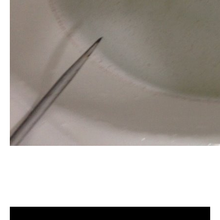
清洗水管, 水管清洗, 洗水管, 熱水管
堵塞, 熱水忽冷忽熱, 洗管路