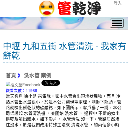
登入
中壢 九和五街 水管清洗 - 我家有
餅乾
首頁
》
洗水管 案例
觀看次數：11966
當天客戶 徐小姐 來電說，家中水管會出現塊狀異物，而且 冷
熱水管出水量很小，於是本公司到現場處理，剛拆下龍頭，管
路就噴出餅乾狀的碳酸鈣，如下圖所示，客戶嚇了一跳，本公
司架設起 水管清洗機 ，並開始 洗水管 ， 過程中 不斷的掉出
餅乾及噴出髒水，如下影片， 水管清洗 沒一下，管路居然堵
住沒水，於是我們改用特殊工法來 清洗水管 ，約兩個多小時