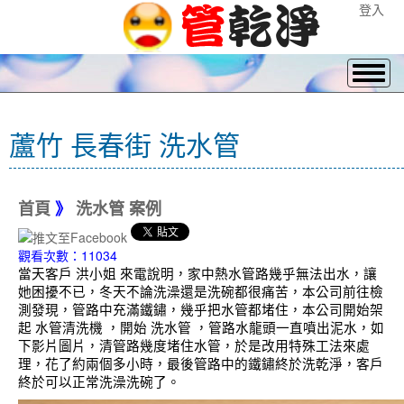
登入
蘆竹 長春街 洗水管
首頁
》
洗水管 案例
觀看次數：11034
當天客戶 洪小姐 來電說明，家中熱水管路幾乎無法出水，讓
她困擾不已，冬天不論洗澡還是洗碗都很痛苦，本公司前往檢
測發現，管路中充滿鐵鏽，幾乎把水管都堵住，本公司開始架
起 水管清洗機 ，開始 洗水管 ，管路水龍頭一直噴出泥水，如
下影片圖片，清管路幾度堵住水管，於是改用特殊工法來處
理，花了約兩個多小時，最後管路中的鐵鏽終於洗乾淨，客戶
終於可以正常洗澡洗碗了。