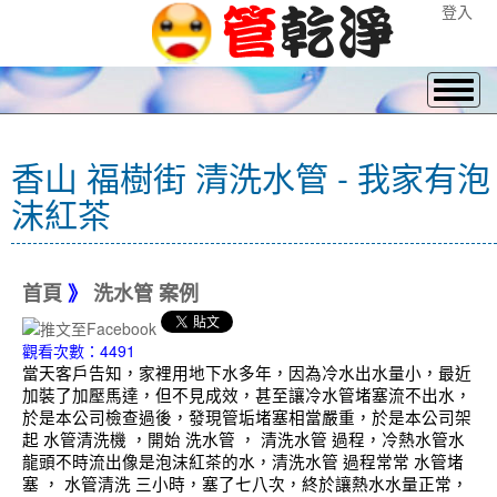
登入
香山 福樹街 清洗水管 - 我家有泡
沫紅茶
首頁
》
洗水管 案例
觀看次數：4491
當天客戶告知，家裡用地下水多年，因為冷水出水量小，最近
加裝了加壓馬達，但不見成效，甚至讓冷水管堵塞流不出水，
於是本公司檢查過後，發現管垢堵塞相當嚴重，於是本公司架
起 水管清洗機 ，開始 洗水管 ， 清洗水管 過程，冷熱水管水
龍頭不時流出像是泡沫紅茶的水，清洗水管 過程常常 水管堵
塞 ， 水管清洗 三小時，塞了七八次，終於讓熱水水量正常，