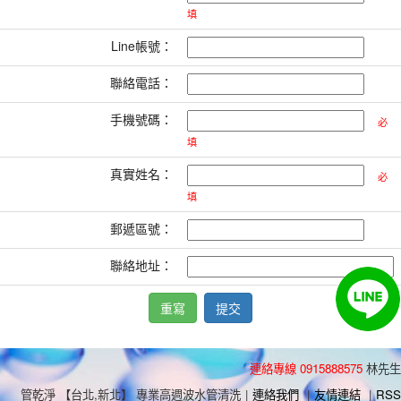
填
Line帳號：
聯絡電話：
手機號碼：
必
填
真實姓名：
必
填
郵遞區號：
聯絡地址：
連絡專線 0915888575
林先生
管乾淨 【台北,新北】 專業高週波水管清洗
|
連絡我們
|
友情連結
|
RSS